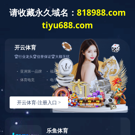
乐鱼手机网页版登录入口
乐鱼手机网页版
国）