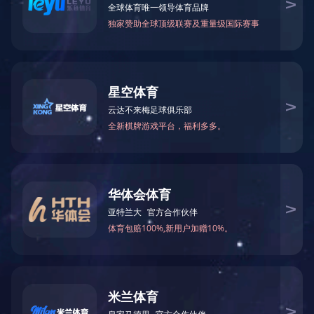
投资者关系
公司公告
乐鱼手机网页版登录入口-乐鱼（中国）：关于召开2025年
乐鱼手机网页版登录入口-乐鱼（中国）：第十一届董事会第
乐鱼手机网页版登录入口-乐鱼（中国）：关于公司2025年
乐鱼手机网页版登录入口-乐鱼（中国）：董事会审计委员会
乐鱼手机网页版登录入口-乐鱼（中国）：公司2025年度
乐鱼手机网页版登录入口-乐鱼（中国）：公司2025年非
乐鱼手机网页版登录入口-乐鱼（中国）：董事会对独立董