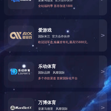
乐鱼手机网页版登录入口-乐鱼（中国）：2025年年度审计
乐鱼手机网页版登录入口-乐鱼（中国）：2025年年度报告
乐鱼手机网页版登录入口-乐鱼（中国）：关于发行股份及
关于公司
关于公司
湖南省长沙市天心区芙蓉中路三段142号光
大 发展大厦B座27楼
领导介绍