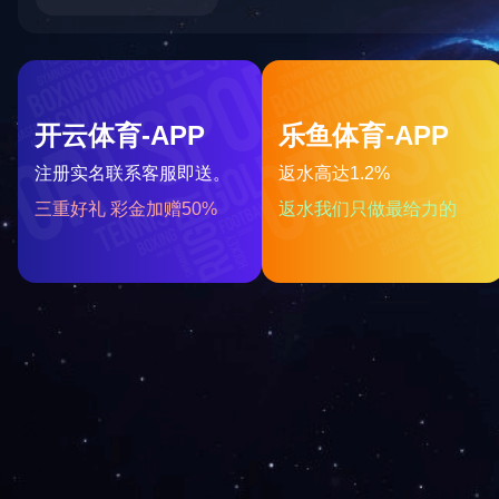
关于公司
关于公司
湖南省长沙市天心区芙蓉中路三段142号光
大 发展大厦B座27楼
领导介绍
(86)0731-88789290(公司电话)
组织结构
发展历程
(86)0731-88789296(投资者电话)
发展战略
hnfz@aerodromeaccessories.com
乐鱼手机网页版登录入
410015
口
荣誉资质
联系我们