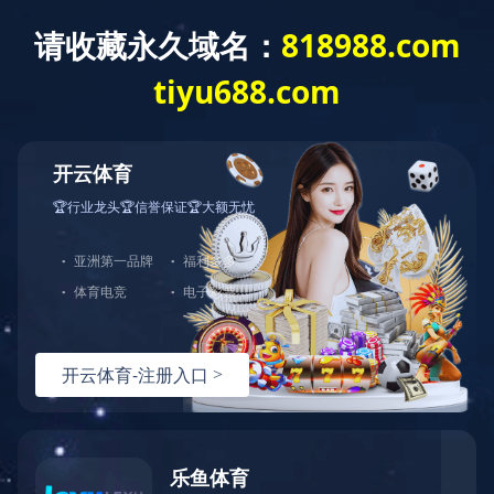
乐鱼手机网页版登录入口
乐鱼手机网页版
国）