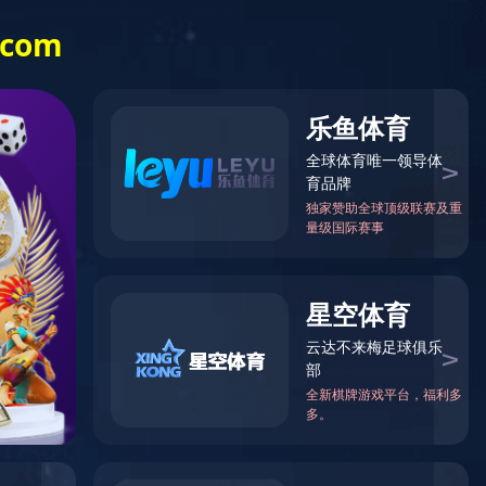
登录入
党的建
业务领
投资者关
旗下企
设
域
系
业