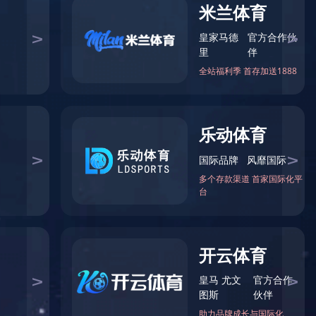
栏
发展人物
机制砂项目专题
树立和践行正确政绩观
心养老情
p?tid=17840&cid=20