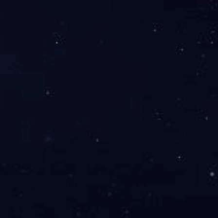
分享：
时刻：送福送春联+表彰先进，社区迎春暖融融
务领
投资者关
系
战略
定期报告
产业
公司公告
资源产
股价走势
投资者交流
业务