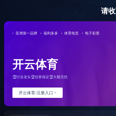
乐鱼手机网页版登录入口
乐鱼手机
国）