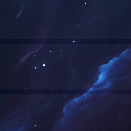
光伏项目建…
公司要闻
一线传真
媒体报道
产业关注
通知公告
廉政专
分布式光伏项目建筑检测鉴定及加固方案设计服务竞争性
发布时间：
2026-02-11 17:01:53
作者：
管理员
点击率：
1886次
来源：
本站
服务竞争性磋商公告.pdf
上一篇：株洲航电（空洲水电站）扩机工程电梯设备采购安装及调试竞争性磋商公告