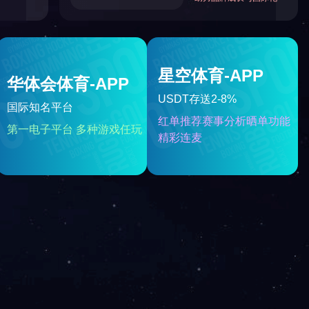
务领
投资者关
系
战略
定期报告
产业
公司公告
资源产
股价走势
投资者交流
业务
投资者教育
微信公众号