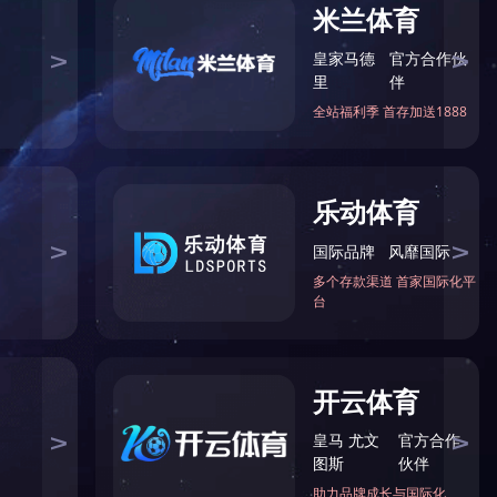
栏
发展人物
机制砂项目专题
树立和践行正确政绩观
磋商公告
分享：
下一篇：某屋顶分布式光伏项目可行性研究（含初步设计）及施工图设计服务竞争性磋商公告