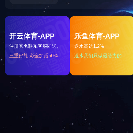
关于公司
关于公司
湖南省长沙市天心区芙蓉中路三段142号光
大 发展大厦B座27楼
领导介绍
(86)0731-88789290(公司电话)
组织结构
发展历程
(86)0731-88789296(投资者电话)
发展战略
hnfz@aerodromeaccessories.com
乐鱼手机网页版
410015
口
荣誉资质
联系我们