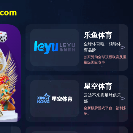
登录入
党的建
业务领
投资者关
旗下企
设
域
系
业