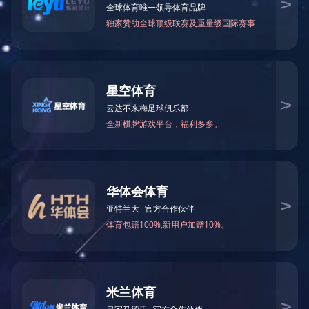
乐鱼手机网页版登录入口
媒体报道
人民网：乐鱼手机网页版
公司要闻
人民网：乐鱼手机网页版登录
发布时间：
2024-01-03 09:18:41