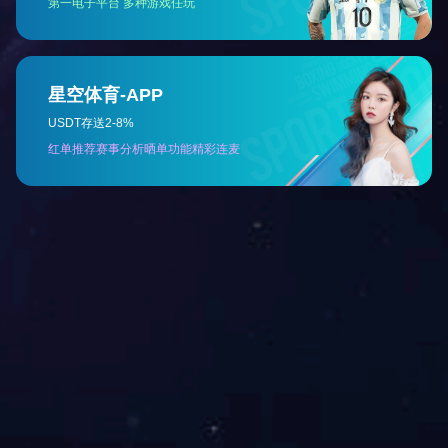
【本文标签】:
上