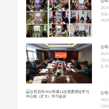
公司
2023
为深
20
公司
2023
2月
立’
公司
2023
12