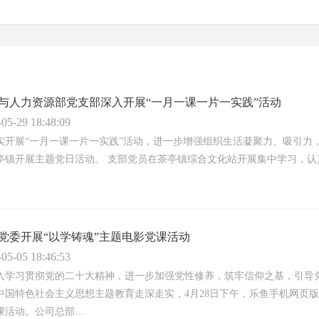
与人力资源部党支部深入开展“一月一课一片一实践”活动
-05-29 18:48:09
实开展“一月一课一片一实践”活动，进一步增强组织生活凝聚力、吸引力，
亭镇开展主题党日活动。 支部党员在茶亭镇综合文化站开展集中学习，
党委开展“以学铸魂”主题电影党课活动
-05-05 18:46:53
入学习贯彻党的二十大精神，进一步加强党性修养，筑牢信仰之基，引导
中国特色社会主义思想主题教育走深走实，4月28日下午，乐鱼手机网页版
课活动。公司总部…