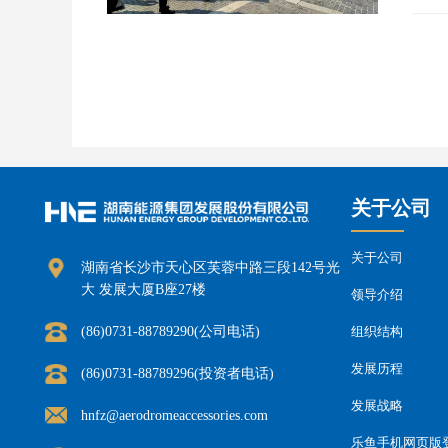
关于公司
关于公司
湖南省长沙市天心区芙蓉中路三段142号光
大 发展大厦B座27楼
领导介绍
(86)0731-88789290(公司电话)
组织结构
发展历程
(86)0731-88789296(投资者电话)
发展战略
hnfz@aerodromeaccessories.com
乐鱼手机网页版