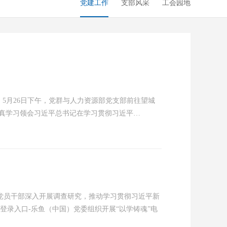
党建工作
支部风采
工会园地
5月26日下午，党群与人力资源部党支部前往望城
认真学习领会习近平总书记在学习贯彻习近平…
党员干部深入开展调查研究，推动学习贯彻习近平新
登录入口-乐鱼（中国）党委组织开展“以学铸魂”电