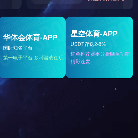
贯彻中央八项规定精神学习教育”畅