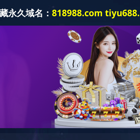
网页版登录入口-乐鱼（中
关于公
乐鱼手机网页版
司
口