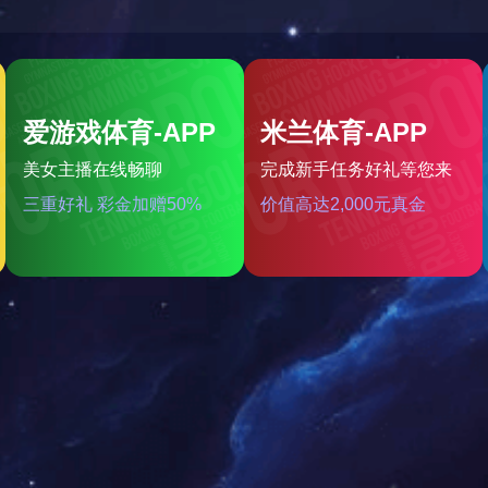
全体党员结合参观见闻和个人感悟，围绕“开展深入