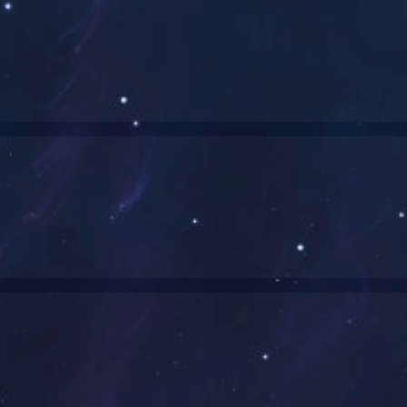
处党支部与…
国资委安环处党支部与蟒电公司党支部联合开展主题党日
发布时间：
2025-07-30 08:50:07
作者：
田道柏
点击率：
3153次
来源：
蟒电公司
80周年即将到来之际，省国资委安环处党支部、蟒电
国人民抗日战争胜利受降纪念馆，党员同志们跟随
降坊的历史意义，深切感受民族精神与爱国情怀的深