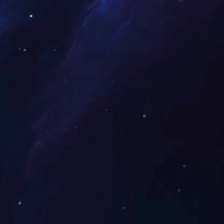
参观学习所得与开展深入贯彻中央八项规定精神学
精神，将学习成果转化为工作动力，为党的事业发
示，要以身处这座拥有深厚历史底蕴的受降名城为
以饱满的热情和坚定的决心投入工作，齐心协力、
副总经理饶高，省国资委安环处党支部党员、蟒电
上一篇：乐鱼手机网页版登录入口-乐鱼（中国）证券事务与资金财务党支部开展“关爱独居老人”志愿服务活动