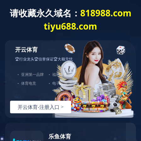
乐鱼手机网页版登录入口
乐鱼手机网页版
国）