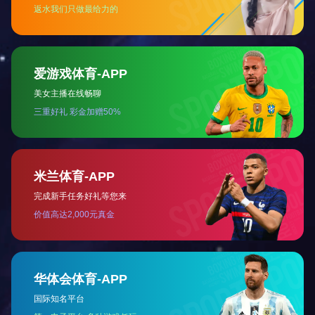
韩智广在总结讲话中强调，一是
实责任链条，构建闭环体系；要坚守
建强战斗堡垒，夯实基层基础；要深
基调，纵深推进全面从严治党。要严