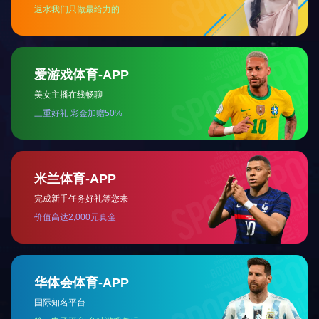
【本文标签】:
关于公司
关于公司
湖南省长沙市天心区芙蓉中路三段142号光
大 发展大厦B座27楼
领导介绍
(86)0731-88789290(公司电话)
组织结构
发展历程
(86)0731-88789296(投资者电话)
发展战略